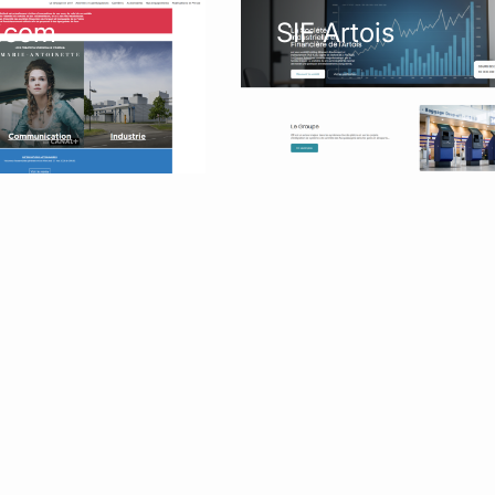
é.com
SIF Artois