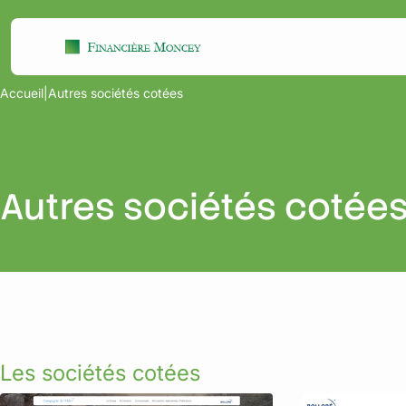
Aller
Panneau de gestion des cookies
au
contenu
Accueil
|
Autres sociétés cotées
Autres sociétés cotée
Les sociétés cotées