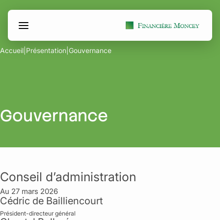
Aller
Panneau de gestion des cookies
au
contenu
Accueil
|
Présentation
|
Gouvernance
Gouvernance
Conseil d’administration
Au 27 mars 2026
Cédric de Bailliencourt
Président-directeur général