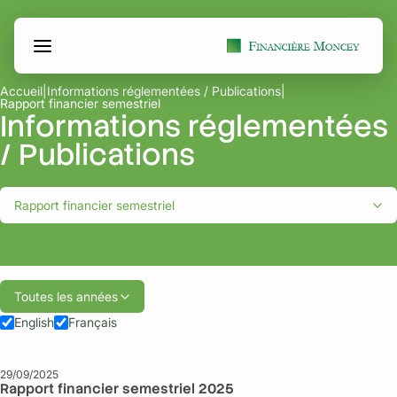
Aller
Panneau de gestion des cookies
au
contenu
Accueil
|
Informations réglementées / Publications
|
Rapport financier semestriel
Informations réglementées
/ Publications
Rapport financier semestriel
Toutes les années
English
Français
29/09/2025
Rapport financier semestriel 2025